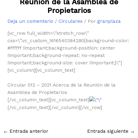
Reunión de la Asamblea de
Propietarios
Deja un comentario
/
Circulares
/ Por
granplaza
[vc_row full_width=\”stretch_row\”
css=\”.vc_custom_1616540384280{background-color:
#ffffff !important;background-position: center
!important;background-repeat: no-repeat
!important;background-size: cover !important;}\”]
[vc_column][vc_column_text]
Circular 012 – 2021 Acerca de la Reunión de la
Asamblea de Propietarios
[/vc_column_text][vc_column_text]
[/vc_column_text][/vc_column][/vc_row]
←
Entrada anterior
Entrada siguiente
→