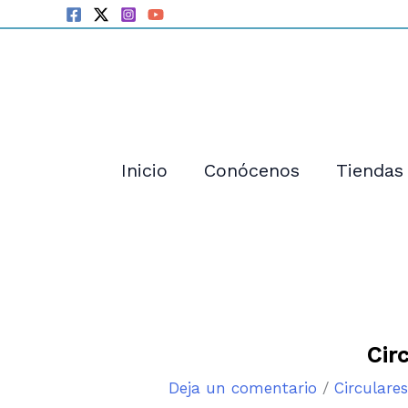
Ir
al
contenido
Inicio
Conócenos
Tiendas
Cir
Deja un comentario
/
Circulare