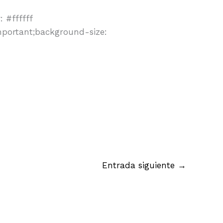
 #ffffff
mportant;background-size:
Entrada siguiente
→