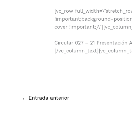
[vc_row full_width=\”stretch_r
!important;background-position
cover !important;}\”][vc_colum
Circular 027 – 21 Presentación 
[/vc_column_text][vc_column_t
←
Entrada anterior