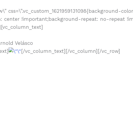
ow\” css=\”.vc_custom_1621959131098{background-color:
: center !important;background-repeat: no-repeat !i
n][vc_column_text]
Arnold Velásco
ext]
[/vc_column_text][/vc_column][/vc_row]