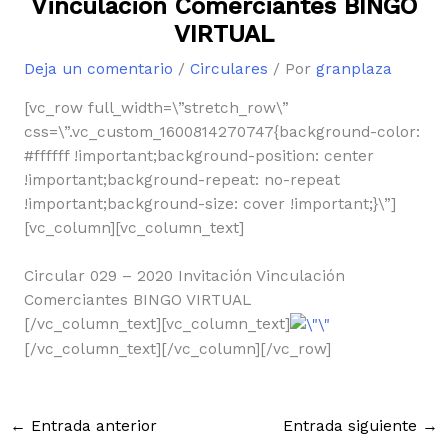
Vinculación Comerciantes BINGO
VIRTUAL
Deja un comentario
/
Circulares
/ Por
granplaza
[vc_row full_width=\”stretch_row\”
css=\”.vc_custom_1600814270747{background-color:
#ffffff !important;background-position: center
!important;background-repeat: no-repeat
!important;background-size: cover !important;}\”]
[vc_column][vc_column_text]
Circular 029 – 2020 Invitación Vinculación
Comerciantes BINGO VIRTUAL
[/vc_column_text][vc_column_text]
[/vc_column_text][/vc_column][/vc_row]
←
Entrada anterior
Entrada siguiente
→