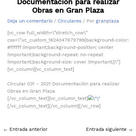
Documentación para realizar
Obras en Gran Plaza
Deja un comentario
/
Circulares
/ Por
granplaza
[vc_row full_width=\”stretch_row\”
css=\”.vc_custom_1624047679799{background-color:
#ffffff !important;background-position: center
!important;background-repeat: no-repeat
!important;background-size: cover !important;}\”]
[vc_column][vc_column_text]
Circular 031 – 2021 Documentación para realizar
Obras en Gran Plaza
[/vc_column_text][vc_column_text]
[/vc_column_text][/vc_column][/vc_row]
←
Entrada anterior
Entrada siguiente
→