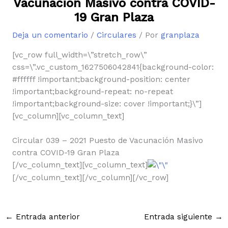
Vacunación Masivo contra COVID-
19 Gran Plaza
Deja un comentario
/
Circulares
/ Por
granplaza
[vc_row full_width=\”stretch_row\”
css=\”.vc_custom_1627506042841{background-color:
#ffffff !important;background-position: center
!important;background-repeat: no-repeat
!important;background-size: cover !important;}\”]
[vc_column][vc_column_text]
Circular 039 – 2021 Puesto de Vacunación Masivo
contra COVID-19 Gran Plaza
[/vc_column_text][vc_column_text]
[/vc_column_text][/vc_column][/vc_row]
←
Entrada anterior
Entrada siguiente
→