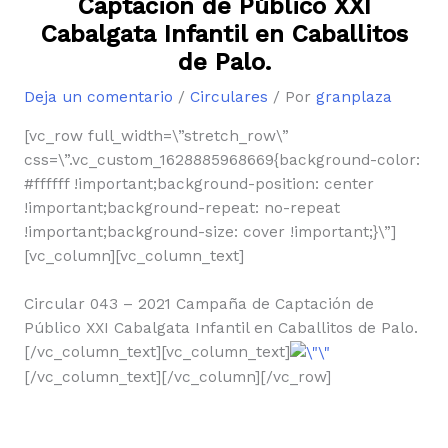
Captación de Público XXI
Cabalgata Infantil en Caballitos
de Palo.
Deja un comentario
/
Circulares
/ Por
granplaza
[vc_row full_width=\”stretch_row\”
css=\”.vc_custom_1628885968669{background-color:
#ffffff !important;background-position: center
!important;background-repeat: no-repeat
!important;background-size: cover !important;}\”]
[vc_column][vc_column_text]
Circular 043 – 2021 Campaña de Captación de
Público XXI Cabalgata Infantil en Caballitos de Palo.
[/vc_column_text][vc_column_text]
[/vc_column_text][/vc_column][/vc_row]