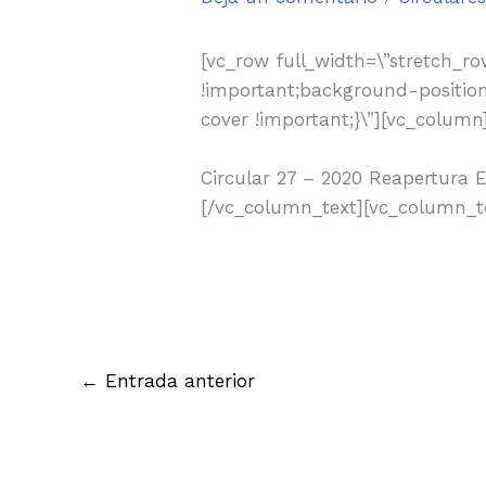
[vc_row full_width=\”stretch_r
!important;background-position
cover !important;}\”][vc_colum
Circular 27 – 2020 Reapertura
[/vc_column_text][vc_column_t
←
Entrada anterior