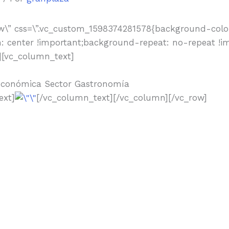
ow\” css=\”.vc_custom_1598374281578{background-color
: center !important;background-repeat: no-repeat !i
n][vc_column_text]
 Económica Sector Gastronomía
ext]
[/vc_column_text][/vc_column][/vc_row]