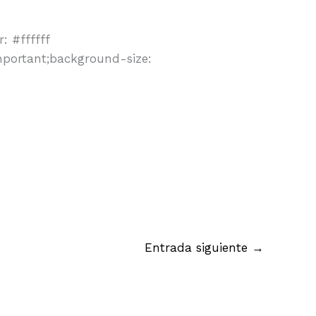
: #ffffff
mportant;background-size:
Entrada siguiente
→