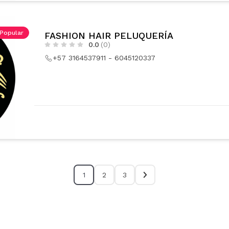
Popular
FASHION HAIR PELUQUERÍA
0.0
(0)
+57 3164537911 - 6045120337
1
2
3