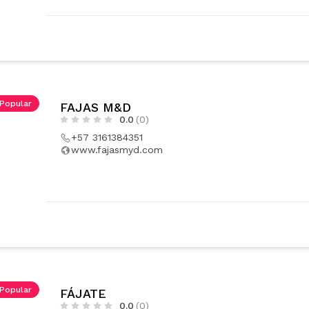
Popular
FAJAS M&D
0.0
(0)
+57 3161384351
www.fajasmyd.com
Popular
FÁJATE
0.0
(0)