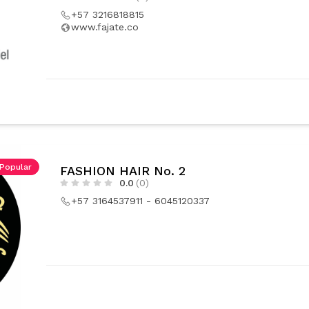
+57 3216818815
www.fajate.co
Popular
FASHION HAIR No. 2
0.0
(0)
+57 3164537911 - 6045120337