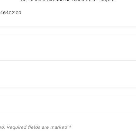
046402100
ed.
Required fields are marked
*