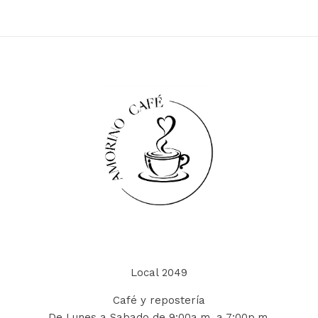
Local 2049
Café y repostería
De Lunes a Sabado de 9:00a.m. a 7:00p.m.