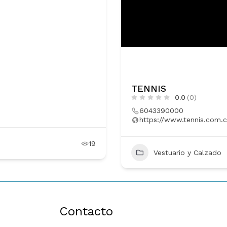
THE MOON FASHION
0.0
(0)
+57 3162654159
Vestuario y Calzado
43
Contacto