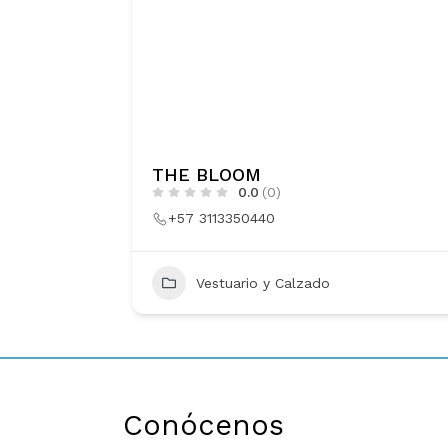
TENNIS
0.0
(0)
6043390000
https://www.tennis.com.co
19
Vestuario y Calzado
Conócenos