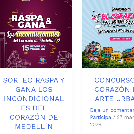
RASPA
EL
Y
CORAZÓN
GANA
DEL
LOS
ARTE
INCONDICIONALES
URBANO
DEL
CORAZÓN
DE
MEDELLÍN
SORTEO RASPA Y
CONCURSO
GANA LOS
CORAZÓN 
INCONDICIONAL
ARTE URB
ES DEL
Deja un comentar
CORAZÓN DE
Participa
/
27 mar
2026
MEDELLÍN