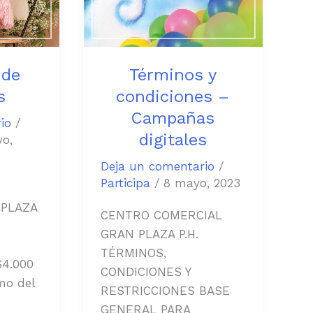
 de
Términos y
s
condiciones –
Campañas
io
/
digitales
o,
Deja un comentario
/
Participa
/
8 mayo, 2023
 PLAZA
CENTRO COMERCIAL
GRAN PLAZA P.H.
TÉRMINOS,
$4.000
CONDICIONES Y
mo del
RESTRICCIONES BASE
GENERAL PARA