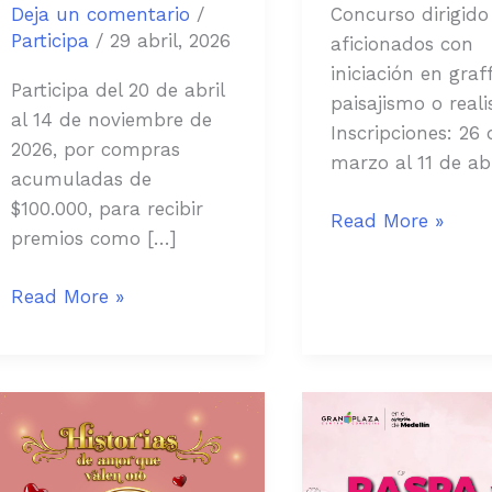
Deja un comentario
/
Concurso dirigido
Participa
/
29 abril, 2026
aficionados con
iniciación en graffi
Participa del 20 de abril
paisajismo o real
al 14 de noviembre de
Inscripciones: 26 
2026, por compras
marzo al 11 de abr
acumuladas de
$100.000, para recibir
Read More »
premios como […]
Read More »
Concurso
SORTEO
de
RASPA
Fotografía:
Y