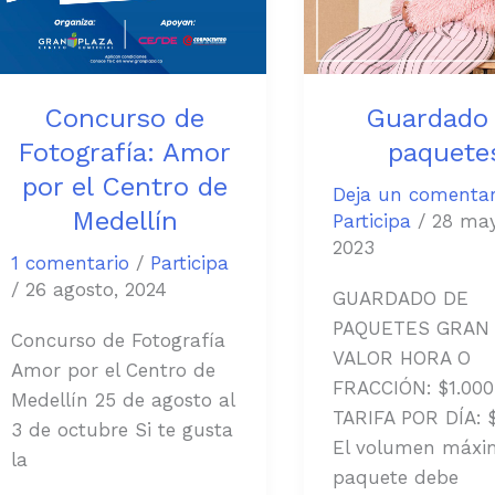
de
Medellín
Concurso de
Guardado
Fotografía: Amor
paquete
por el Centro de
Deja un comentar
Medellín
Participa
/
28 may
2023
1 comentario
/
Participa
/
26 agosto, 2024
GUARDADO DE
PAQUETES GRAN
Concurso de Fotografía
VALOR HORA O
Amor por el Centro de
FRACCIÓN: $1.000
Medellín 25 de agosto al
TARIFA POR DÍA: 
3 de octubre Si te gusta
El volumen máxi
la
paquete debe