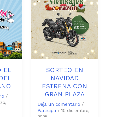
EN
NAVIDAD
ESTRENA
CON
GRAN
PLAZA
 EL
SORTEO EN
DEL
NAVIDAD
ANO
ESTRENA CON
GRAN PLAZA
io
/
zo,
Deja un comentario
/
Participa
/
10 diciembre,
2025