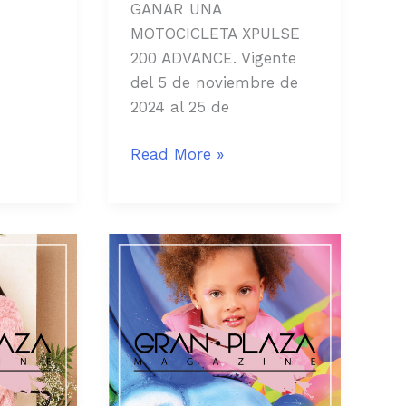
GANAR UNA
MOTOCICLETA XPULSE
200 ADVANCE. Vigente
del 5 de noviembre de
2024 al 25 de
Read More »
Términos
y
condiciones
–
Campañas
digitales