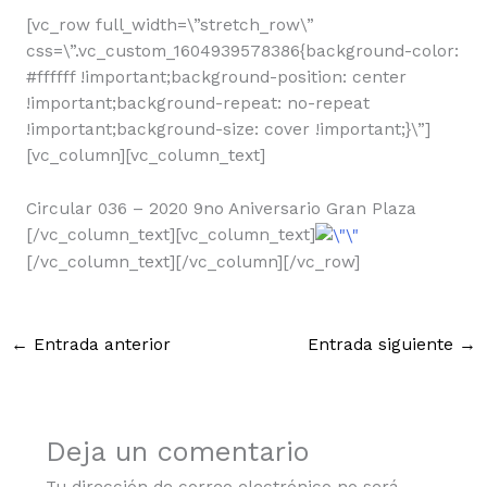
[vc_row full_width=\”stretch_row\”
css=\”.vc_custom_1604939578386{background-color:
#ffffff !important;background-position: center
!important;background-repeat: no-repeat
!important;background-size: cover !important;}\”]
[vc_column][vc_column_text]
Circular 036 – 2020 9no Aniversario Gran Plaza
[/vc_column_text][vc_column_text]
[/vc_column_text][/vc_column][/vc_row]
←
Entrada anterior
Entrada siguiente
→
Deja un comentario
Tu dirección de correo electrónico no será