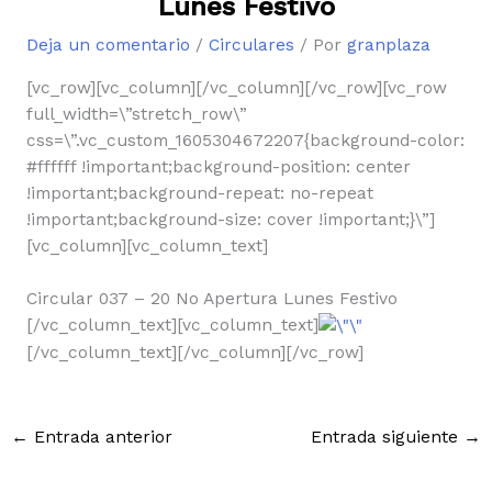
Lunes Festivo
Deja un comentario
/
Circulares
/ Por
granplaza
[vc_row][vc_column][/vc_column][/vc_row][vc_row
full_width=\”stretch_row\”
css=\”.vc_custom_1605304672207{background-color:
#ffffff !important;background-position: center
!important;background-repeat: no-repeat
!important;background-size: cover !important;}\”]
[vc_column][vc_column_text]
Circular 037 – 20 No Apertura Lunes Festivo
[/vc_column_text][vc_column_text]
[/vc_column_text][/vc_column][/vc_row]
←
Entrada anterior
Entrada siguiente
→