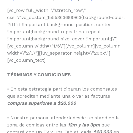
[vc_row full_width=\”stretch_row\”
css=\”.vc_custom_1555363699963{background-color:
#ffffff !important;background-position: center
!important;background-repeat: no-repeat
!important;background-size: cover !important;}\”]
[vc_column width=\”1/6\”][/vc_column][vc_column
width=\”2/3\”][luv_separator height=\”20px\”]
[vc_column_text]
TÉRMINOS Y CONDICIONES
• En esta estrategia participaran los comensales
que acrediten mediante una o varias facturas
compras superiores a $20.000
• Nuestro personal atenderá desde un stand en la
zona de comidas entre las
12m y las 3pm
que
contará con un TV y una Tablet: cada
$20.000
en